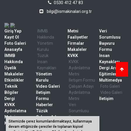
0530 412 47 83
bilgi@ismakinalari.org.tr
Giriş Yap
İMMB
Metni
Veri
Kayıt Ol
Hakkında
Faaliyetler
Sorumlusu
Foto Galeri
Yönetim
Firmalar
Başvuru
Anasayfa
Kurulu
Makaleler
Formu
İMMB
Tüzük
KVKK
İnsan
Hakkında
İnsan
KVKK
Kaynakları
Üyelik
Kaynakları
Aydınlatma
Dergi Arşivi
Makaleler
Yönetim
Metni
Eğitimler
Etkinlikler
Kurulu
İletişim Formu
Multimedya
Teknik
Video Galeri
Çalışan Adayı
Foto Galeri
Bilgiler
İletişim
Aydınlatma
Video Galeri
Dergi
Formu
Metni
İletişim
KVKK
Haberler
Veri
Aydınlatma
Tüzük
Sorumlusu
Metni
Çalışan Adayı
Başvuru
Sitemizde çerez konumlandırmaktayız, kullanmaya
Kurumsal
Aydınlatma
Formu
devam ettiğinizde çerezler ile toplanan kişisel