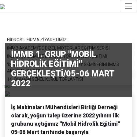
HİDROSİL FİRMA ZİYARETİMİZ
İMMB AKADEMİ'DE DİZEL MOTORLAR EĞİTİM SERİSİ
İMMB 1. GRUP ''MOBİL
İMMB AKADEMİ'DE EKSKAVATÖR HİDROLİK EĞİTİMİ
HİDROLİK EĞİTİMİ''
'İŞ MAKİNALARI YÜRÜYÜŞ SİSTEMLERİ' SEMİNERİNİ İMMB
AKADEMİ'DE GER..
GERÇEKLEŞTİ/05-06 MART
14. OLAĞAN GENEL KURUL TOPLANTISI
2022
İş Makinaları Mühendisleri Birliği Derneği
olarak, yoğun talep üzerine 2022 yılının ilk
grubunu açtığımız ''Mobil Hidrolik Eğitimi''
05-06 Mart tarihinde başarıyla