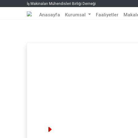
İş Makinaları Mühendisleri Birliği Derneği
Anasayfa
Kurumsal
Faaliyetler
Makal
İnsan Kaynakları
Bilgilerinizi tam ve eksiksiz olarak girin