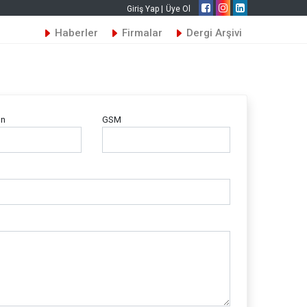
Giriş Yap |
Üye Ol
Haberler
Firmalar
Dergi Arşivi
on
GSM