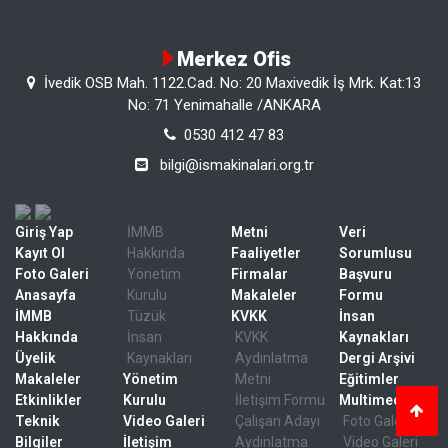
Merkez Ofis
İvedik OSB Mah. 1122.Cad. No: 20 Maxivedik İş Mrk. Kat:13
No: 71 Yenimahalle /ANKARA
0530 412 47 83
bilgi@ismakinalari.org.tr
Giriş Yap
İMMB
Metni
Veri
Kayıt Ol
Hakkında
Faaliyetler
Sorumlusu
Foto Galeri
Yönetim
Firmalar
Başvuru
Anasayfa
Kurulu
Makaleler
Formu
İMMB
Tüzük
KVKK
İnsan
Hakkında
İnsan
KVKK
Kaynakları
Üyelik
Kaynakları
Aydınlatma
Dergi Arşivi
Makaleler
Yönetim
Metni
Eğitimler
Etkinlikler
Kurulu
İletişim Formu
Multimedya
Teknik
Video Galeri
Çalışan Adayı
Foto Galeri
Bilgiler
İletişim
Aydınlatma
Video Galeri