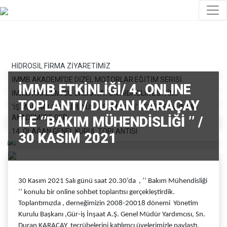
HİDROSİL FİRMA ZİYARETİMİZ
İMMB AKADEMİ'DE DİZEL MOTORLAR EĞİTİM SERİSİ
İMMB ETKİNLİĞİ/ 4. ONLINE
İMMB AKADEMİ'DE EKSKAVATÖR HİDROLİK EĞİTİMİ
TOPLANTI/ DURAN KARAÇAY
'İŞ MAKİNALARI YÜRÜYÜŞ SİSTEMLERİ' SEMİNERİNİ İMMB
AKADEMİ'DE GER..
İLE ‘’BAKIM MÜHENDİSLİĞİ ’’ /
14. OLAĞAN GENEL KURUL TOPLANTISI
30 KASIM 2021
30 Kasım 2021 Salı günü saat 20.30’da , ‘’ Bakım Mühendisliği
’’ konulu bir online sohbet toplantısı gerçekleştirdik.
Toplantımızda , derneğimizin 2008-20018 dönemi Yönetim
Kurulu Başkanı ,Gür-iş İnşaat A.Ş. Genel Müdür Yardımcısı, Sn.
Duran KARAÇAY tecrübelerini katılımcı üyelerimizle paylaştı.