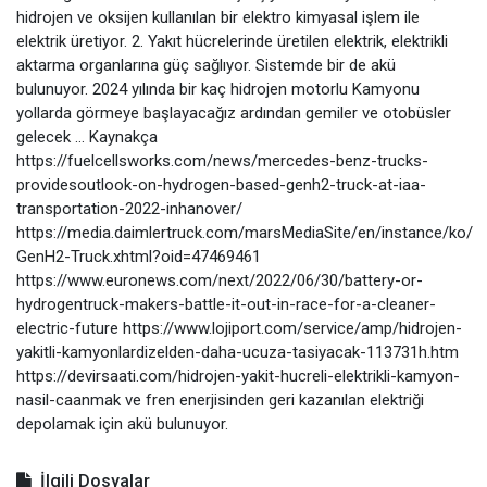
hidrojen ve oksijen kullanılan bir elektro kimyasal işlem ile
elektrik üretiyor. 2. Yakıt hücrelerinde üretilen elektrik, elektrikli
aktarma organlarına güç sağlıyor. Sistemde bir de akü
bulunuyor. 2024 yılında bir kaç hidrojen motorlu Kamyonu
yollarda görmeye başlayacağız ardından gemiler ve otobüsler
gelecek … Kaynakça
https://fuelcellsworks.com/news/mercedes-benz-trucks-
providesoutlook-on-hydrogen-based-genh2-truck-at-iaa-
transportation-2022-inhanover/
https://media.daimlertruck.com/marsMediaSite/en/instance/ko/
GenH2-Truck.xhtml?oid=47469461
https://www.euronews.com/next/2022/06/30/battery-or-
hydrogentruck-makers-battle-it-out-in-race-for-a-cleaner-
electric-future https://www.lojiport.com/service/amp/hidrojen-
yakitli-kamyonlardizelden-daha-ucuza-tasiyacak-113731h.htm
https://devirsaati.com/hidrojen-yakit-hucreli-elektrikli-kamyon-
nasil-caanmak ve fren enerjisinden geri kazanılan elektriği
depolamak için akü bulunuyor.
İlgili Dosyalar