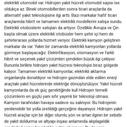
elektrikli otomobil var. Hidrojen yakıt hücreli otomobil sayısı ise
oldukça az. Binek otomobillerden sonra ticari araçlarda da
alternatif yakıt teknolojisine ilgi arttı. Bazı markalar hafif ticari
araçlarında hibrit ve tamamen elektrikli modellerini satışa sundu.
Elektrikli otobüslerin satışları da artıyor. Özellikle Avrupa ve Çin
başta olmak üzere elektrikli otobüsler hem şehir içi hem de
şehirlerarası yollarda hizmet veriyor. Elektrikli kamyon geliştiren
markalar da var. Yakın bir zamanda elektrikli kamyonları yollarda
görmeye başlayacağız. Elektrifikasyon, otomasyon ve farklı
hibrit ve seçenek yakıt çözümleri şimdiden büyük ilgi çekiyor.
Bununla birlikte hidrojen yakıt hücresi teknolojisi biraz gölgede
kalıyor. Tamamen elektrikli kamyonlar, elektrikli aktarma
organlarıyla donatılıyor ve hidrojen gazından elde edilen enerji
araçtaki yakıt hücrelerinde elektriğe dönüştürülüyor. Yakıt hücreli
kamyonlarda da ek güç gerektiğinde kull Hidrojen temelli
çözümlerin en güçlü yanı sıfır yayımlı bir teknoloji olması.
Kamyon tarafından havaya sadece su salınıyor. Bu hidrojenin
yenilenebilir bir yolla üretildiği gerçeğine dayanıyor. Hidrojen yakıt
hücreli araçlar için bir diğer olumlu yön ve artan ilginin bir sebebi
de yakıt doldurma ve altyapı inşası anlamında alışılageldik