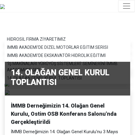
HİDROSİL FİRMA ZİYARETİMİZ
İMMB AKADEMİ'DE DİZEL MOTORLAR EĞİTİM SERİSİ
İMMB AKADEMİ'DE EKSKAVATÖR HİDROLİK EĞİTİMİ
'İŞ MAKİNALARI YÜRÜYÜŞ SİSTEMLERİ' SEMİNERİNİ İMMB
AKADEMİ'DE GER..
14. OLAĞAN GENEL KURUL
14. OLAĞAN GENEL KURUL TOPLANTISI
TOPLANTISI
İMMB Derneğimizin 14. Olağan Genel
Kurulu, Ostim OSB Konferans Salonu'nda
Gerçekleştirildi
İMMB Derneğimizin 14. Olağan Genel Kurulu'nu 3 Mayıs