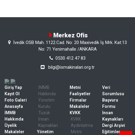
Merkez Ofis
İvedik OSB Mah. 1122.Cad. No: 20 Maxivedik İş Mrk. Kat:13
No: 71 Yenimahalle /ANKARA
0530 412 47 83
bilgi@ismakinalari.org.tr
Giriş Yap
İMMB
Metni
Veri
Kayıt Ol
Hakkında
Faaliyetler
Sorumlusu
Foto Galeri
Yönetim
Firmalar
Başvuru
Anasayfa
Kurulu
Makaleler
Formu
İMMB
Tüzük
KVKK
İnsan
Hakkında
İnsan
KVKK
Kaynakları
Üyelik
Kaynakları
Aydınlatma
Dergi Arşivi
Makaleler
Yönetim
Metni
Eğitimler