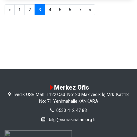
«
1
2
3
4
5
6
7
»
Merkez Ofis
İvedik OSB Mah. 1122.Cad. No: 20 Maxivedik İş Mrk. Kat:13
No: 71 Yenimahalle /ANKARA
0530 412 47 83
bilgi@ismakinalari.org.tr