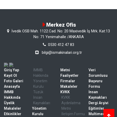
Merkez Ofis
İvedik OSB Mah. 1122.Cad. No: 20 Maxivedik İş Mrk. Kat:13
No: 71 Yenimahalle /ANKARA
0530 412 47 83
bilgi@ismakinalari.org.tr
Giriş Yap
İMMB
Metni
Veri
Kayıt Ol
Hakkında
Faaliyetler
Sorumlusu
Foto Galeri
Yönetim
Firmalar
Başvuru
Anasayfa
Kurulu
Makaleler
Formu
İMMB
Tüzük
KVKK
İnsan
Hakkında
İnsan
KVKK
Kaynakları
Üyelik
Kaynakları
Aydınlatma
Dergi Arşivi
Makaleler
Yönetim
Metni
Eğitimler
Etkinlikler
Kurulu
İletişim Formu
Multimedya