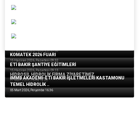
İLKERLER ENDÜSTRİ - FLEETGUARD FİLTRE SEMİNERİ
15 Haziran 2026, Pazartesi 09:58
KOMATEK 2026 FUARI
15 Haziran 2026, Pazartesi 09:32
ETİ BAKIR ŞANTİYE EĞİTİMLERİ
15 Haziran 2026, Pazartesi 09:13
HİDROSİL HİDROLİK FİRMA ZİYARETİMİZ
İMMB AKADEMİ-ETİ BAKIR İŞLETMELERİ KASTAMONU
27 Mart 2026, Cuma 14:05
TEMEL HİDROLİK ..
05 Mart 2026, Perşembe 16:36