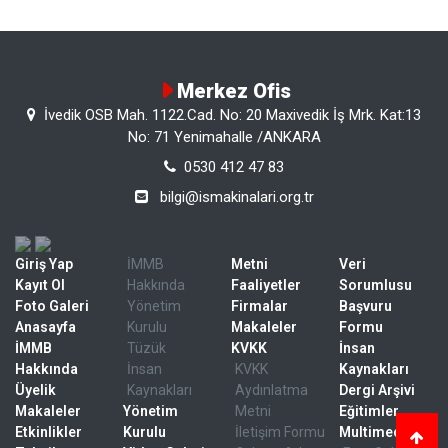
Merkez Ofis
İvedik OSB Mah. 1122.Cad. No: 20 Maxivedik İş Mrk. Kat:13
No: 71 Yenimahalle /ANKARA
0530 412 47 83
bilgi@ismakinalari.org.tr
Giriş Yap
İMMB
Metni
Veri
Kayıt Ol
Hakkında
Faaliyetler
Sorumlusu
Foto Galeri
Yönetim
Firmalar
Başvuru
Anasayfa
Kurulu
Makaleler
Formu
İMMB
Tüzük
KVKK
İnsan
Hakkında
İnsan
KVKK
Kaynakları
Üyelik
Kaynakları
Aydınlatma
Dergi Arşivi
Makaleler
Yönetim
Metni
Eğitimler
Etkinlikler
Kurulu
İletişim Formu
Multimedya