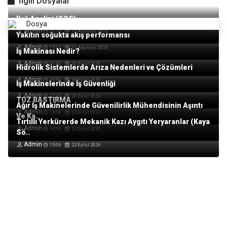
İlgili Dosyalar
Yağ Analizi (SOS)
Dosya
Admin
15:15
11 Ağustos 2026
Yakıtın soğukta akış performansı
Admin
17:17
11 Ağustos 2026
İş Makinası Nedir?
Admin
11:40
20 Eylül 2026
Hidrolik Sistemlerde Arıza Nedenleri ve Çözümleri
Admin
16:52
20 Eylül 2026
İş Makinelerinde İş Güvenliği
Admin
17:18
20 Eylül 2026
TOZ BASTIRMA
Ağır İş Makinelerinde Güvenilirlik Mühendisinin Aşıntı
Admin
14:09
22 Eylül 2026
Ve Ka..
Tırtıllı Yerkürerde Mekanik Kazı Aygıtı Yeryaranlar (Kaya
Admin
14:16
22 Eylül 2026
Sö..
Admin
15:06
22 Eylül 2026