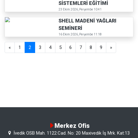
SİSTEMLERİ EĞİTİMİ
23 Ekim 2026, Perşembe 10:41
SHELL MADENİ YAĞLARI
SEMİNERİ
16 Ekim 2026, Perşembe 11:18
«
1
2
3
4
5
6
7
8
9
»
Merkez Ofis
İvedik OSB Mah. 1122.Cad. No: 20 Maxivedik İş Mrk. Kat:13