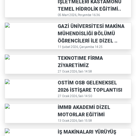
İŞLETMELERİ KASTAMONU
TEMEL HİDROLİK EĞİTİMİ..
05 Mart 2026, Perşembe 16:36
GAZİ ÜNİVERSİTESİ MAKİNA
MÜHENDİSLİĞİ BÖLÜMÜ
ÖĞRENCİLERİ İLE DİZEL ..
11 Şubat 2026, Çarşamba 14:25
TEKNOTIME FİRMA
ZİYARETİMİZ
27 Ocak 2026, Salı 14:58
OSTİM OSB GELENEKSEL
2026 İSTİŞARE TOPLANTISI
27 Ocak 2026, Salı 14:50
İMMB AKADEMİ DİZEL
MOTORLAR EĞİTİMİ
13 Ocak 2026, Salı 15:58
İŞ MAKİNALARI YÜRÜYÜŞ