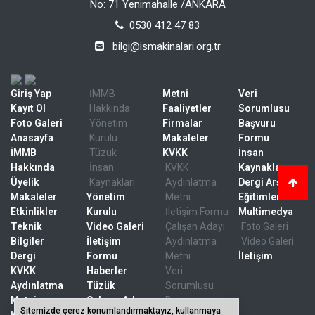
No: 71 Yenimahalle /ANKARA
0530 412 47 83
bilgi@ismakinalari.org.tr
Giriş Yap
İMMB
Metni
Veri
Kayıt Ol
Hakkında
Faaliyetler
Sorumlusu
Foto Galeri
Yönetim
Firmalar
Başvuru
Anasayfa
Kurulu
Makaleler
Formu
İMMB
Tüzük
KVKK
İnsan
Hakkında
İnsan
KVKK
Kaynakları
Üyelik
Kaynakları
Aydınlatma
Dergi Arşivi
Makaleler
Yönetim
Metni
Eğitimler
Etkinlikler
Kurulu
İletişim Formu
Multimedya
Teknik
Video Galeri
Çalışan Adayı
Foto Galeri
Bilgiler
İletişim
Aydınlatma
Video Galeri
Dergi
Formu
Metni
İletişim
KVKK
Haberler
Veri
Aydınlatma
Tüzük
Sorumlusu
Metni
Çalışan Adayı
Başvuru
Sitemizde çerez konumlandırmaktayız, kullanmaya