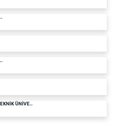
..
..
KNİK ÜNİVE..