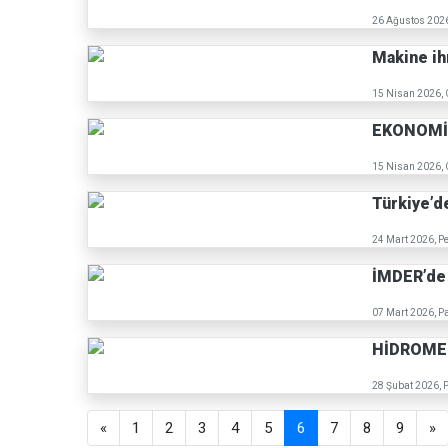
26 Ağustos 202
Makine ih
15 Nisan 2026,
EKONOMİ 
15 Nisan 2026,
Türkiye’d
24 Mart 2026, P
İMDER’de 
07 Mart 2026, P
HİDROMEK
28 Şubat 2026, 
«
1
2
3
4
5
6
7
8
9
»