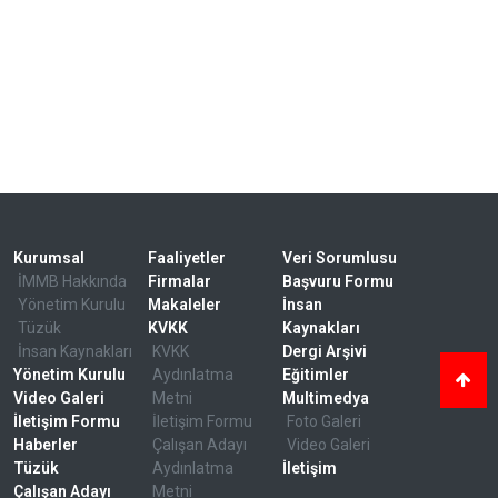
Kurumsal
Faaliyetler
Veri Sorumlusu
İMMB Hakkında
Firmalar
Başvuru Formu
Yönetim Kurulu
Makaleler
İnsan
Tüzük
KVKK
Kaynakları
İnsan Kaynakları
KVKK
Dergi Arşivi
Yönetim Kurulu
Aydınlatma
Eğitimler
Video Galeri
Metni
Multimedya
İletişim Formu
İletişim Formu
Foto Galeri
Haberler
Çalışan Adayı
Video Galeri
Tüzük
Aydınlatma
İletişim
Çalışan Adayı
Metni