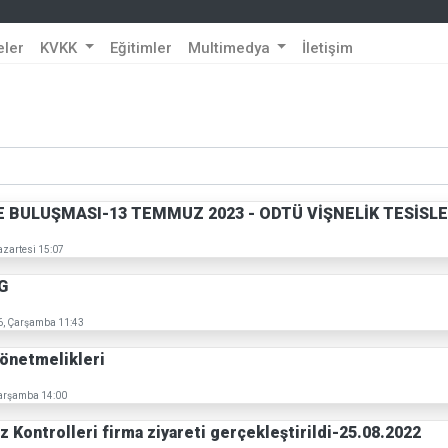
eler
KVKK
Eğitimler
Multimedya
İletişim
 BULUŞMASI-13 TEMMUZ 2023 - ODTÜ VİŞNELİK TESİSLER
azartesi 15:07
G
6, Çarşamba 11:43
önetmelikleri
Çarşamba 14:00
 Kontrolleri firma ziyareti gerçekleştirildi-25.08.2022