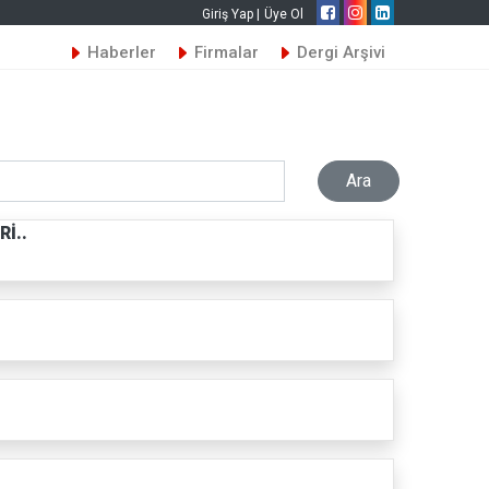
Giriş Yap |
Üye Ol
Haberler
Firmalar
Dergi Arşivi
İ..