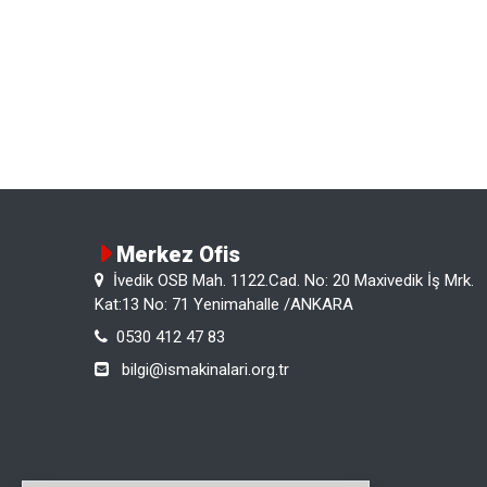
Merkez Ofis
İvedik OSB Mah. 1122.Cad. No: 20 Maxivedik İş Mrk.
Kat:13 No: 71 Yenimahalle /ANKARA
0530 412 47 83
bilgi@ismakinalari.org.tr