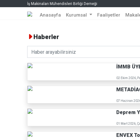
İş Makinaları Mühendisleri Birliği Derneği
Anasayfa
Kurumsal
Faaliyetler
Makal
Haberler
İMMB ÜYE
02 Ekim 2026, P
METADİA
07 Haziran 202
Deprem Y
01 Mart 2026, 
ENVEX Toz