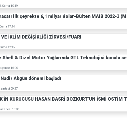
6, Cuma 10:19
racatı ilk çeyrekte 6,1 milyar dolar-Bülten MAIB 2022-3 (M
 Cuma 17:14
VE İKLİM DEĞİŞİKLİĞİ ZİRVESİ/FUARI
 Cuma 12:15
e Shell & Dizel Motor Yağlarında GTL Teknolojisi konulu se
erşembe 16:00
Nadir Akgün dönemi başladı
azartesi 09:37
’İN KURUCUSU HASAN BASRİ BOZKURT’UN İSMİ OSTİM TE
Pazartesi 10:06