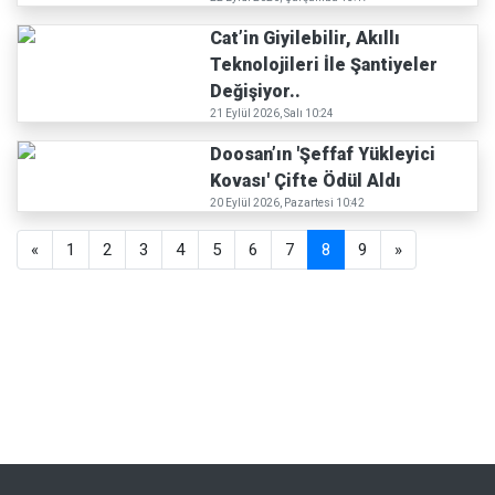
Cat’in Giyilebilir, Akıllı
Teknolojileri İle Şantiyeler
Değişiyor..
21 Eylül 2026, Salı 10:24
Doosan’ın 'Şeffaf Yükleyici
Kovası' Çifte Ödül Aldı
20 Eylül 2026, Pazartesi 10:42
«
1
2
3
4
5
6
7
8
9
»