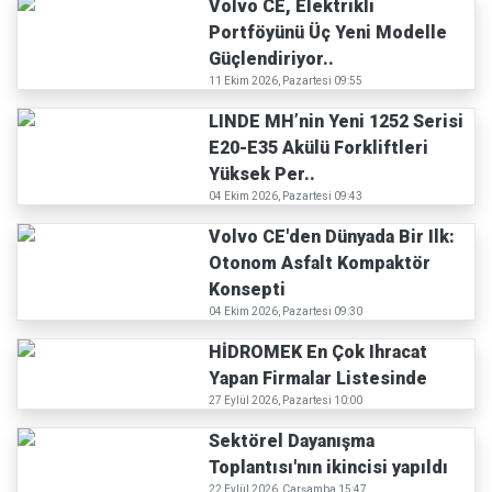
Volvo CE, Elektrikli
Portföyünü Üç Yeni Modelle
Güçlendiriyor..
11 Ekim 2026, Pazartesi 09:55
LINDE MH’nin Yeni 1252 Serisi
E20-E35 Akülü Forkliftleri
Yüksek Per..
04 Ekim 2026, Pazartesi 09:43
Volvo CE'den Dünyada Bir Ilk:
Otonom Asfalt Kompaktör
Konsepti
04 Ekim 2026, Pazartesi 09:30
HİDROMEK En Çok Ihracat
Yapan Firmalar Listesinde
27 Eylül 2026, Pazartesi 10:00
Sektörel Dayanışma
Toplantısı'nın ikincisi yapıldı
22 Eylül 2026, Çarşamba 15:47