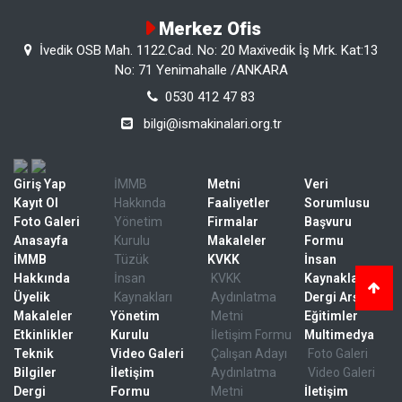
Merkez Ofis
İvedik OSB Mah. 1122.Cad. No: 20 Maxivedik İş Mrk. Kat:13
No: 71 Yenimahalle /ANKARA
0530 412 47 83
bilgi@ismakinalari.org.tr
Giriş Yap
İMMB
Metni
Veri
Kayıt Ol
Hakkında
Faaliyetler
Sorumlusu
Foto Galeri
Yönetim
Firmalar
Başvuru
Anasayfa
Kurulu
Makaleler
Formu
İMMB
Tüzük
KVKK
İnsan
Hakkında
İnsan
KVKK
Kaynakları
Üyelik
Kaynakları
Aydınlatma
Dergi Arşivi
Makaleler
Yönetim
Metni
Eğitimler
Etkinlikler
Kurulu
İletişim Formu
Multimedya
Teknik
Video Galeri
Çalışan Adayı
Foto Galeri
Bilgiler
İletişim
Aydınlatma
Video Galeri
Dergi
Formu
Metni
İletişim