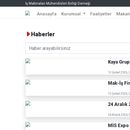
İş Makinaları Mühendisleri Birliği Derneği
Anasayfa
Kurumsal
Faaliyetler
Makal
Haberler
Kaya Grup
12 Şubat 2026,
Mak-İş Fi
12 Şubat 2026,
24 Aralık
26 Aralık 2026,
MİS Expo 