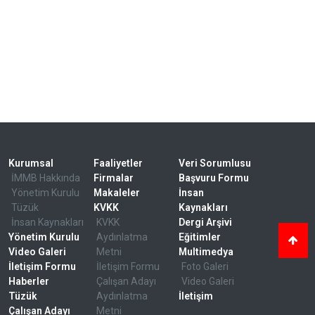
Kurumsal
Faaliyetler
Veri Sorumlusu
İMMB Hakkında
Firmalar
Başvuru Formu
Yönetim Kurulu
Makaleler
İnsan
Tüzük
KVKK
Kaynakları
İnsan Kaynakları
KVKK
Dergi Arşivi
Yönetim Kurulu
Aydınlatma
Eğitimler
Video Galeri
Metni
Multimedya
İletişim Formu
İletişim Formu
Foto Galeri
Haberler
Çalışan Adayı
Video Galeri
Tüzük
Aydınlatma
İletişim
Çalışan Adayı
Metni