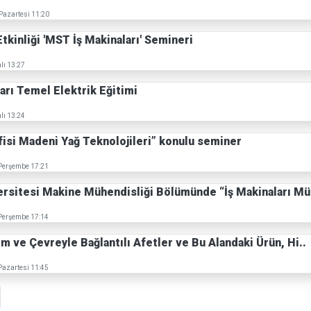
Pazartesi 11:20
tkinliği 'MST İş Makinaları' Semineri
lı 13:27
ları Temel Elektrik Eğitimi
lı 13:24
fisi Madeni Yağ Teknolojileri” konulu seminer
Perşembe 17:21
ersitesi Makine Mühendisliği Bölümünde “İş Makinaları Mü
Perşembe 17:14
ım ve Çevreyle Bağlantılı Afetler ve Bu Alandaki Ürün, Hi..
Pazartesi 11:45