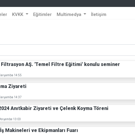
eler
KVKK
Eğitimler
Multimedya
İletişim
 Filtrasyon AŞ. 'Temel Filtre Eğitimi' konulu seminer
 Çarşamba 14:55
rma Ziyareti
 Çarşamba 14:37
 2024 Anıtkabir Ziyareti ve Çelenk Koyma Töreni
 Perşembe 13:03
İş Makineleri ve Ekipmanları Fuarı