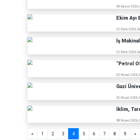
04 Kasım 2026, 
Ekim Ayı E
22 Ekim 2026, Sa
İş Makina
22 Ekim 2026, Sa
“Petrol O
25 Nisan 2026, 
Gazi Üniv
25 Nisan 2026, 
İklim, Tar
08 Nisan 2026, 
«
1
2
3
4
5
6
7
8
9
»