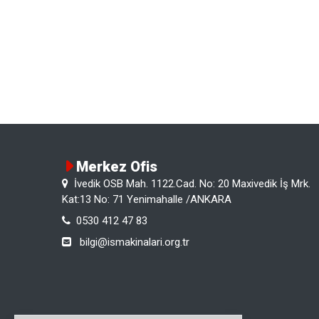
Merkez Ofis
İvedik OSB Mah. 1122.Cad. No: 20 Maxivedik İş Mrk.
Kat:13 No: 71 Yenimahalle /ANKARA
0530 412 47 83
bilgi@ismakinalari.org.tr